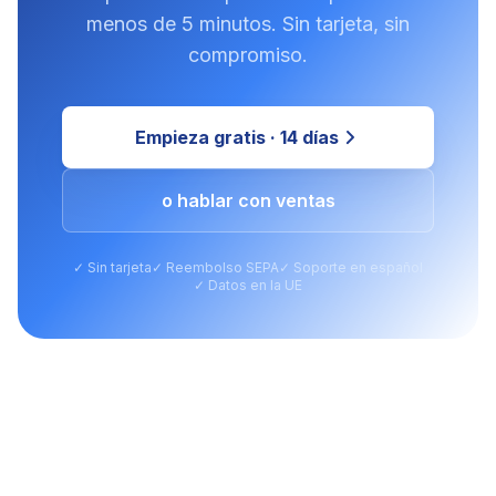
menos de 5 minutos. Sin tarjeta, sin
compromiso.
Empieza gratis · 14 días
o hablar con ventas
✓ Sin tarjeta
✓ Reembolso SEPA
✓ Soporte en español
✓ Datos en la UE