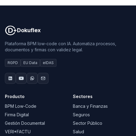
Dokuflex
Dokuflex
Plataforma BPM low-code con IA. Automatiza procesos,
documentos y firmas con validez legal.
RGPD
EU Data
eIDAS
Producto
Sectores
BPM Low-Code
Banca y Finanzas
Firma Digital
Seguros
Gestión Documental
Sector Público
VERI*FACTU
Salud