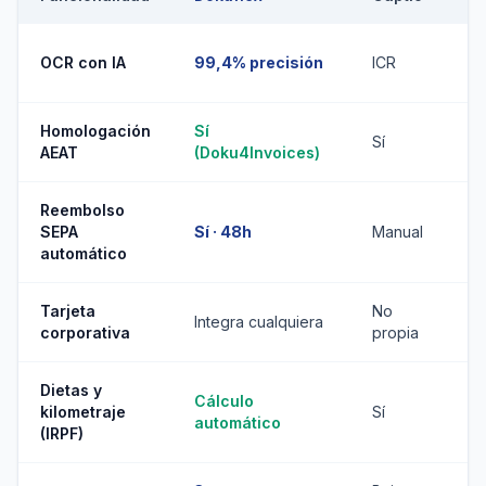
OCR con IA
99,4% precisión
ICR
Homologación
Sí
Sí
AEAT
(Doku4Invoices)
Reembolso
SEPA
Sí · 48h
Manual
automático
Tarjeta
No
Integra cualquiera
corporativa
propia
Dietas y
Cálculo
kilometraje
Sí
automático
(IRPF)