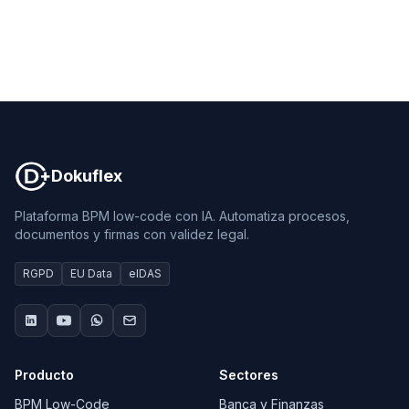
Dokuflex
Dokuflex
Plataforma BPM low-code con IA. Automatiza procesos,
documentos y firmas con validez legal.
RGPD
EU Data
eIDAS
Producto
Sectores
BPM Low-Code
Banca y Finanzas