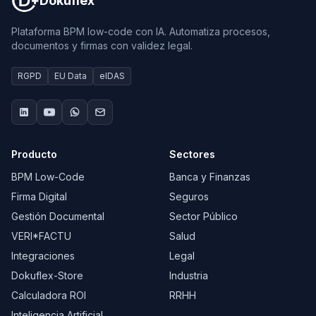
Dokuflex
Plataforma BPM low-code con IA. Automatiza procesos,
documentos y firmas con validez legal.
RGPD
EU Data
eIDAS
Producto
Sectores
BPM Low-Code
Banca y Finanzas
Firma Digital
Seguros
Gestión Documental
Sector Público
VERI*FACTU
Salud
Integraciones
Legal
Dokuflex-Store
Industria
Calculadora ROI
RRHH
Inteligencia Artificial