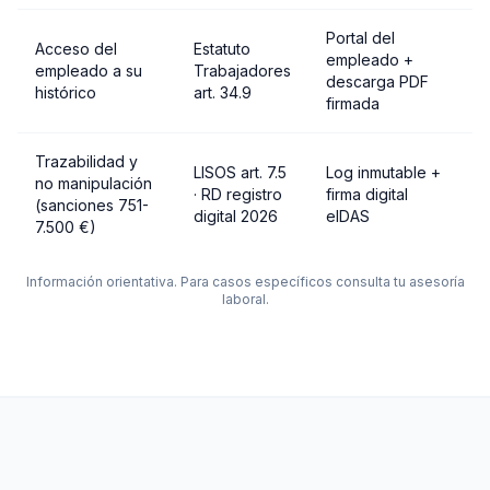
Portal del
Acceso del
Estatuto
empleado +
empleado a su
Trabajadores
descarga PDF
histórico
art. 34.9
firmada
Trazabilidad y
LISOS art. 7.5
Log inmutable +
no manipulación
· RD registro
firma digital
(sanciones 751-
digital 2026
eIDAS
7.500 €)
Información orientativa. Para casos específicos consulta tu asesoría
laboral.