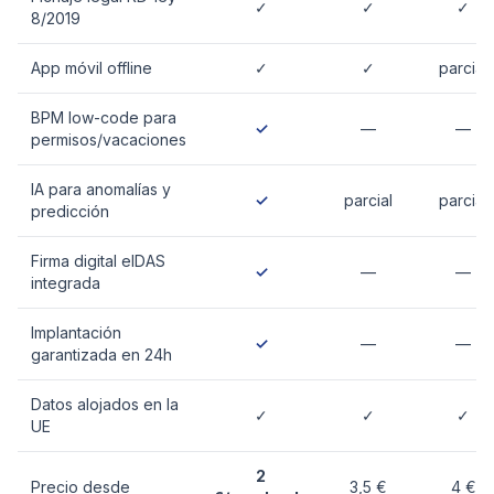
✓
✓
✓
8/2019
App móvil offline
✓
✓
parcial
BPM low-code para
✓
—
—
permisos/vacaciones
IA para anomalías y
✓
parcial
parcial
predicción
Firma digital eIDAS
✓
—
—
integrada
Implantación
✓
—
—
garantizada en 24h
Datos alojados en la
✓
✓
✓
UE
2
Precio desde
3,5 €
4 €