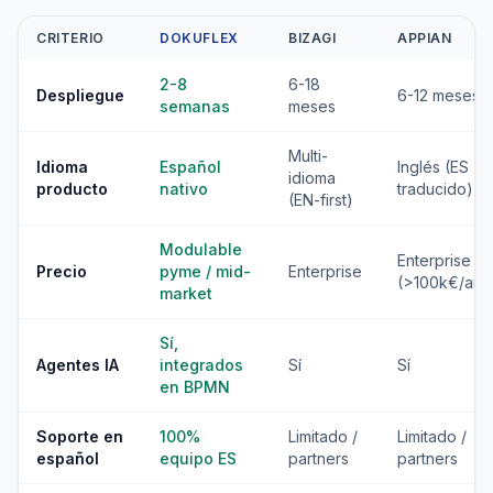
CRITERIO
DOKUFLEX
BIZAGI
APPIAN
2-8
6-18
Despliegue
6-12 meses
semanas
meses
Multi-
Idioma
Español
Inglés (ES
idioma
producto
nativo
traducido)
(EN-first)
Modulable
Enterprise
Precio
pyme / mid-
Enterprise
(>100k€/año
market
Sí,
Agentes IA
integrados
Sí
Sí
en BPMN
Soporte en
100%
Limitado /
Limitado /
español
equipo ES
partners
partners