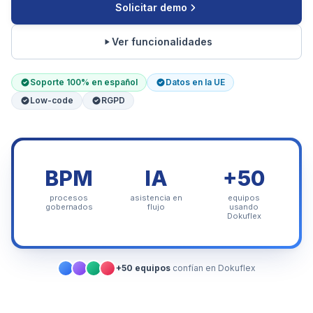
Solicitar demo
Ver funcionalidades
Soporte 100% en español
Datos en la UE
Low-code
RGPD
BPM
IA
+50
procesos
asistencia en
equipos
gobernados
flujo
usando
Dokuflex
+50 equipos
confían en Dokuflex