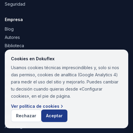
Seguridad
Empresa
Blog
Autores
Biblioteca
Videos
Cookies en Dokuflex
Plantillas
Usamos cookies técnicas imprescindibles y, solo si nos
Contacto
das permiso, cookies de analítica (Google Analytics 4)
Casos de éxito
para medir el uso del sitio y mejorarlo. Puedes cambiar
vs Appian
tu decisión cuando quieras desde «Configurar
vs Bizagi
cookies», en el pie de página.
vs Camunda
Ver política de cookies
Rechazar
Aceptar
Legal
Aviso legal