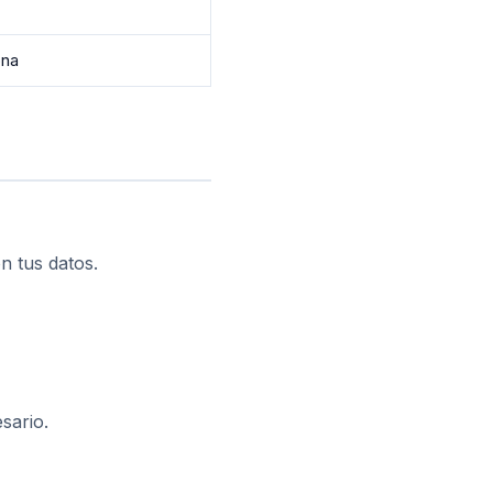
ona
 tus datos.
sario.