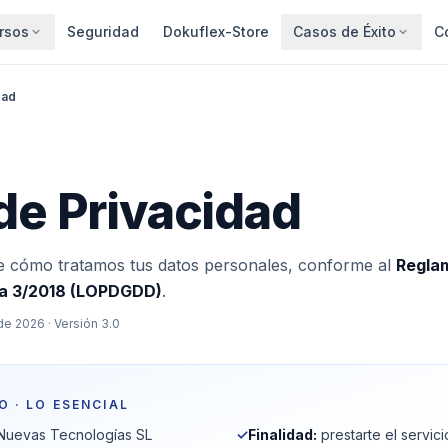
rsos
Seguridad
Dokuflex-Store
Casos de Éxito
C
dad
 de Privacidad
re cómo tratamos tus datos personales, conforme al
Regla
a 3/2018 (LOPDGDD)
.
 de 2026 · Versión 3.0
 · LO ESENCIAL
Nuevas Tecnologías SL
✓
Finalidad:
prestarte el servic