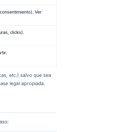
 consentimiento). Ver
ras, clicks).
tir.
cas, etc.) salvo que sea
ase legal apropiada.
aso: