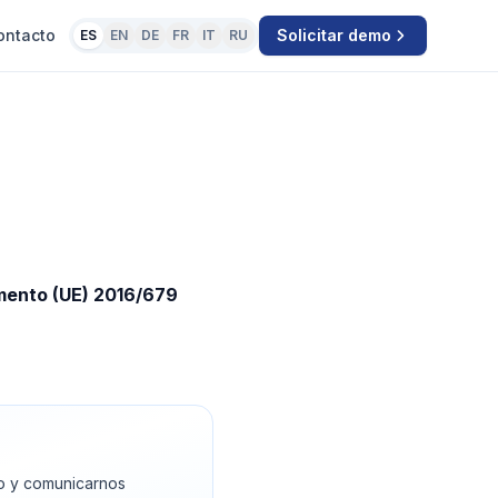
ontacto
Solicitar demo
ES
EN
DE
FR
IT
RU
mento (UE) 2016/679
io y comunicarnos