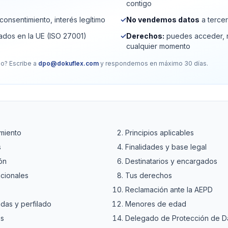
contigo
consentimiento, interés legítimo
✓
No vendemos datos
a terce
ados en la UE (ISO 27001)
✓
Derechos:
puedes acceder, re
cualquier momento
ho? Escribe a
dpo@dokuflex.com
y respondemos en máximo 30 días.
miento
Principios aplicables
s
Finalidades y base legal
ón
Destinatarios y encargados
acionales
Tus derechos
Reclamación ante la AEPD
das y perfilado
Menores de edad
os
Delegado de Protección de D