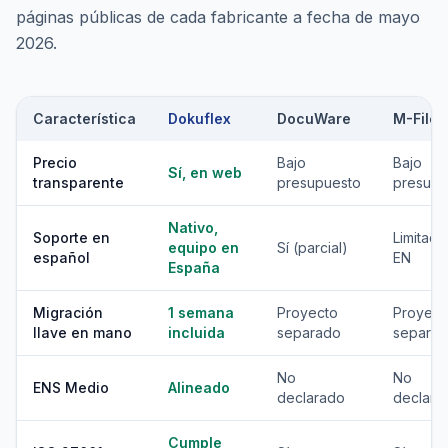
páginas públicas de cada fabricante a fecha de mayo
2026.
Característica
Dokuflex
DocuWare
M-Files
Precio
Bajo
Bajo
Sí, en web
transparente
presupuesto
presupu
Nativo,
Soporte en
Limitado
equipo en
Sí (parcial)
español
EN
España
Migración
1 semana
Proyecto
Proyect
llave en mano
incluida
separado
separa
No
No
ENS Medio
Alineado
declarado
declara
Cumple