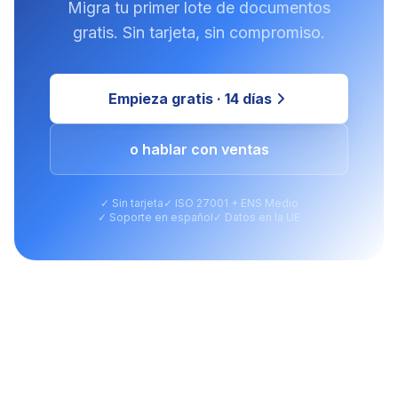
Migra tu primer lote de documentos
gratis. Sin tarjeta, sin compromiso.
Empieza gratis · 14 días
o hablar con ventas
✓ Sin tarjeta
✓ ISO 27001 + ENS Medio
✓ Soporte en español
✓ Datos en la UE