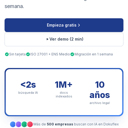
semana.
Empieza gratis
Ver demo (2 min)
Sin tarjeta
ISO 27001 + ENS Medio
Migración en 1 semana
<2s
1M+
10
años
búsqueda IA
docs
indexados
archivo legal
Más de
500 empresas
buscan con IA en Dokuflex