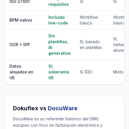
ISO 27001
Sí
Sí
requisitos
Incluido
Workflow
Workfl
BPM nativo
low-code
básico
básico
Sin
Sí,
plantillas,
Sí, basado
OCR + IDP
metadat
IA
en plantillas
driven
generativa
Datos
Sí,
alojados en
soberanía
Sí (DE)
Mixto U
UE
UE
Dokuflex vs
DocuWare
DocuWare es un referente histórico del DMS
europeo con foco en facturación electrónica y