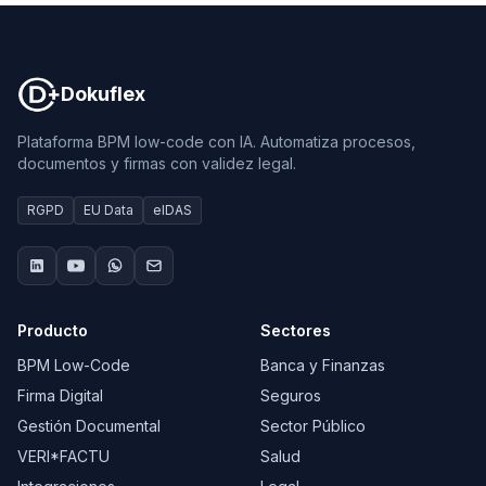
Dokuflex
Dokuflex
Plataforma BPM low-code con IA. Automatiza procesos,
documentos y firmas con validez legal.
RGPD
EU Data
eIDAS
Producto
Sectores
BPM Low-Code
Banca y Finanzas
Firma Digital
Seguros
Gestión Documental
Sector Público
VERI*FACTU
Salud