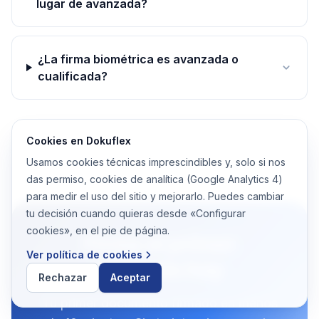
lugar de avanzada?
¿La firma biométrica es avanzada o
cualificada?
Cookies en Dokuflex
Usamos cookies técnicas imprescindibles y, solo si nos
das permiso, cookies de analítica (Google Analytics 4)
para medir el uso del sitio y mejorarlo. Puedes cambiar
tu decisión cuando quieras desde «Configurar
cookies», en el pie de página.
Firma el primer
Ver política de cookies
contrato hoy
Rechazar
Aceptar
Tu primer documento firmado en menos