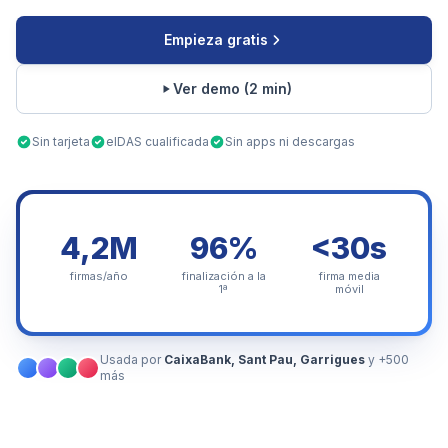
Empieza gratis
Ver demo (2 min)
Sin tarjeta
eIDAS cualificada
Sin apps ni descargas
4,2M
96%
<30s
firmas/año
finalización a la
firma media
1ª
móvil
Usada por
CaixaBank, Sant Pau, Garrigues
y +500
más