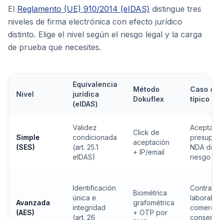
El
Reglamento (UE) 910/2014 (eIDAS)
distingue tres
niveles de firma electrónica con efecto jurídico
distinto. Elige el nivel según el riesgo legal y la carga
de prueba que necesites.
Equivalencia
Método
Caso de
Nivel
jurídica
Dokuflex
típico
(eIDAS)
Validez
Aceptaci
Click de
Simple
condicionada
presupue
aceptación
(SES)
(art. 25.1
NDA de 
+ IP/email
eIDAS)
riesgo
Identificación
Contrato
Biométrica
única e
laboral,
Avanzada
grafométrica
integridad
comercia
(AES)
+ OTP por
(art. 26
consenti