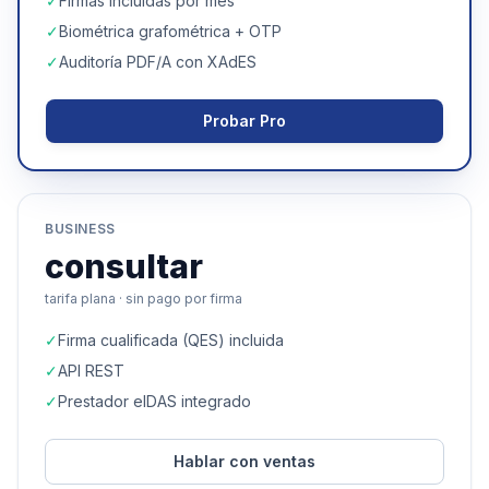
✓
Firmas incluidas por mes
✓
Biométrica grafométrica + OTP
✓
Auditoría PDF/A con XAdES
Probar Pro
BUSINESS
consultar
tarifa plana · sin pago por firma
✓
Firma cualificada (QES) incluida
✓
API REST
✓
Prestador eIDAS integrado
Hablar con ventas