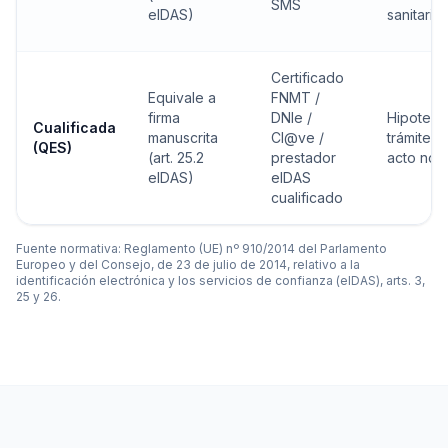
SMS
eIDAS)
sanitario
Certificado
Equivale a
FNMT /
firma
DNIe /
Hipoteca
Cualificada
manuscrita
Cl@ve /
trámites 
(QES)
(art. 25.2
prestador
acto nota
eIDAS)
eIDAS
cualificado
Fuente normativa: Reglamento (UE) nº 910/2014 del Parlamento
Europeo y del Consejo, de 23 de julio de 2014, relativo a la
identificación electrónica y los servicios de confianza (eIDAS), arts. 3,
25 y 26.