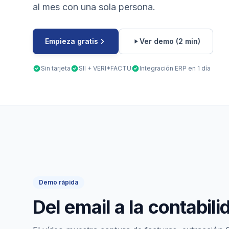
al mes con una sola persona.
Empieza gratis
Ver demo (2 min)
Sin tarjeta
SII + VERI*FACTU
Integración ERP en 1 día
Demo rápida
Del email a la contabili