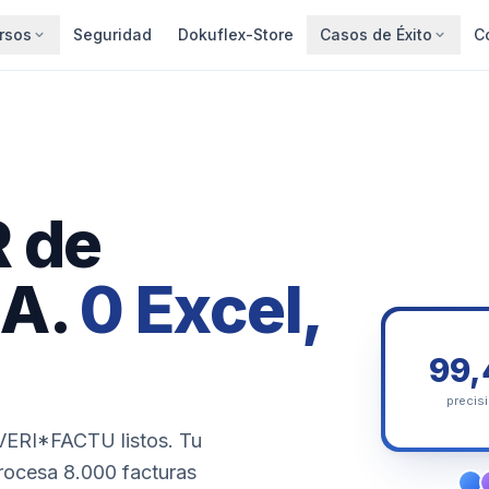
rsos
Seguridad
Dokuflex-Store
Casos de Éxito
C
 de
IA.
0 Excel,
99
precis
y VERI*FACTU listos. Tu
Procesa 8.000 facturas