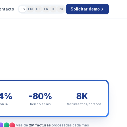
ontacto
Solicitar demo
ES
EN
DE
FR
IT
RU
,4%
-80%
8K
ión IA
tiempo admin
facturas/mes/persona
Más de
2M facturas
procesadas cada mes