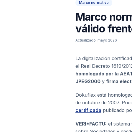
Marco normativo
Marco norm
válido fren
Actualizado: mayo 2026
La digitalización certifi
el Real Decreto 1619/201
homologado por la AEA
JPEG2000
y
firma elec
Dokuflex está homologad
de octubre de 2007. Pued
certificada
publicado por
VERI*FACTU:
el sistema 
sobre Sociedades y desd