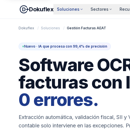
Dokuflex
Soluciones
Sectores
Recu
Dokuflex
/
Soluciones
/
Gestión Facturas AEAT
Nuevo · IA que procesa con 99,4% de precisión
Software OCR
facturas con 
0 errores.
Extracción automática, validación fiscal, SII 
contable solo interviene en las excepciones. 