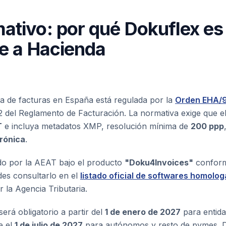
ativo: por qué Dokuflex es
te a Hacienda
cada de facturas en España está regulada por la
Orden EHA/
2 del Reglamento de Facturación. La normativa exige que el
T
e incluya metadatos XMP, resolución mínima de
200 ppp
trónica
.
o por la AEAT bajo el producto
"Doku4Invoices"
conform
es consultarlo en el
listado oficial de softwares homolog
 la Agencia Tributaria.
será obligatorio a partir del
1 de enero de 2027
para entida
e el
1 de julio de 2027
para autónomos y resto de pymes. D