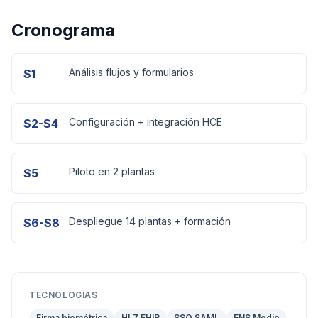
Cronograma
Análisis flujos y formularios
S1
Configuración + integración HCE
S2-S4
Piloto en 2 plantas
S5
Despliegue 14 plantas + formación
S6-S8
TECNOLOGÍAS
Firma biométrica
HL7 FHIR
SSO SAML
ENS Medio