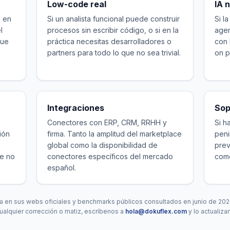
Low-code real
IA 
l en
Si un analista funcional puede construir
Si l
l
procesos sin escribir código, o si en la
agen
que
práctica necesitas desarrolladores o
con 
partners para todo lo que no sea trivial.
on p
Integraciones
Sop
Conectores con ERP, CRM, RRHH y
Si h
ión
firma. Tanto la amplitud del marketplace
peni
global como la disponibilidad de
prev
ue no
conectores específicos del mercado
come
español.
 en sus webs oficiales y benchmarks públicos consultados en junio de 202
ualquier corrección o matiz, escríbenos a
hola@dokuflex.com
y lo actualiza