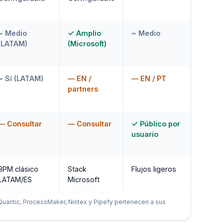
~ Medio
✓ Amplio
~ Medio
(LATAM)
(Microsoft)
~ Sí (LATAM)
— EN /
— EN / PT
partners
— Consultar
— Consultar
✓ Público por
usuario
BPM clásico
Stack
Flujos ligeros
LATAM/ES
Microsoft
Quantic, ProcessMaker, Nintex y Pipefy pertenecen a sus