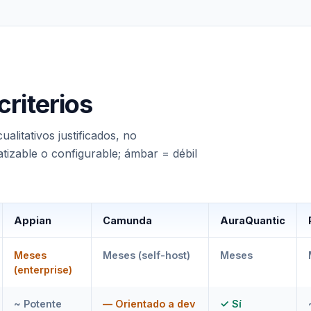
riterios
ualitativos justificados, no
tizable o configurable; ámbar = débil
Appian
Camunda
AuraQuantic
Meses
Meses (self-host)
Meses
(enterprise)
~ Potente
— Orientado a dev
✓ Sí