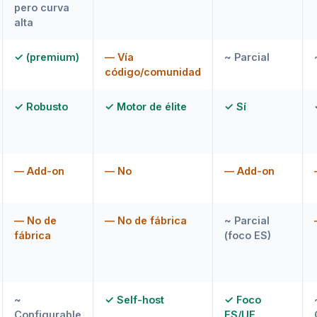
pero curva
alta
✓ (premium)
— Vía
~ Parcial
código/comunidad
✓ Robusto
✓ Motor de élite
✓ Sí
— Add-on
— No
— Add-on
— No de
— No de fábrica
~ Parcial
fábrica
(foco ES)
~
✓ Self-host
✓ Foco
Configurable
ES/UE