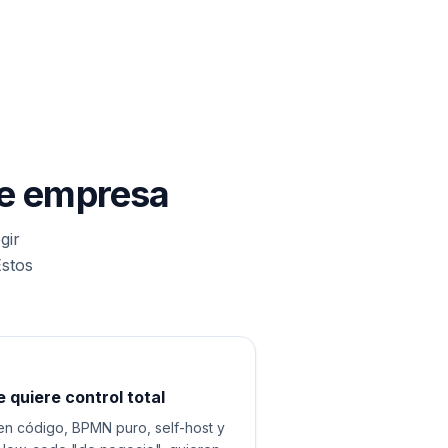
de empresa
gir
Estos
 quiere control total
en código, BPMN puro, self-host y