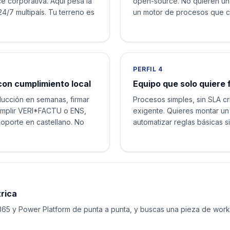
ce corporativa. Aquí pesa la
open-source. No quieren un
4/7 multipaís. Tu terreno es
un motor de procesos que con
PERFIL 4
on cumplimiento local
Equipo que solo quiere f
ucción en semanas, firmar
Procesos simples, sin SLA crít
umplir VERI*FACTU o ENS,
exigente. Quieres montar un 
soporte en castellano. No
automatizar reglas básicas si
rica
 365 y Power Platform de punta a punta, y buscas una pieza de wor