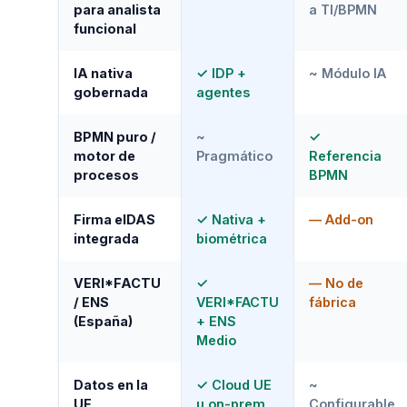
para analista
a TI/BPMN
funcional
IA nativa
✓ IDP +
~ Módulo IA
gobernada
agentes
BPMN puro /
~
✓
motor de
Pragmático
Referencia
procesos
BPMN
Firma eIDAS
✓ Nativa +
— Add-on
integrada
biométrica
VERI*FACTU
✓
— No de
/ ENS
VERI*FACTU
fábrica
(España)
+ ENS
Medio
Datos en la
✓ Cloud UE
~
UE
u on-prem
Configurable