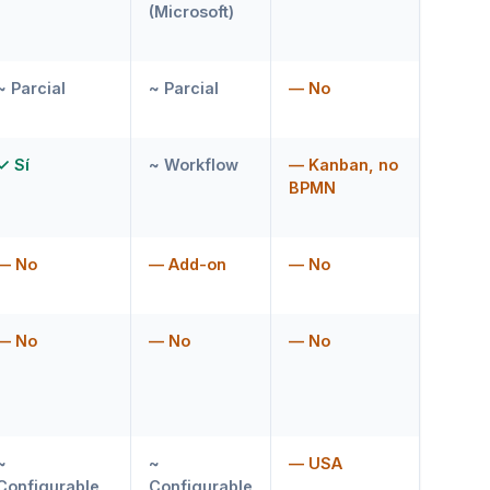
(Microsoft)
~ Parcial
~ Parcial
— No
✓ Sí
~ Workflow
— Kanban, no
BPMN
— No
— Add-on
— No
— No
— No
— No
~
~
— USA
Configurable
Configurable