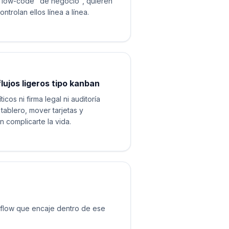
 low-code "de negocio", quieren
trolan ellos línea a línea.
lujos ligeros tipo kanban
icos ni firma legal ni auditoría
tablero, mover tarjetas y
n complicarte la vida.
kflow que encaje dentro de ese