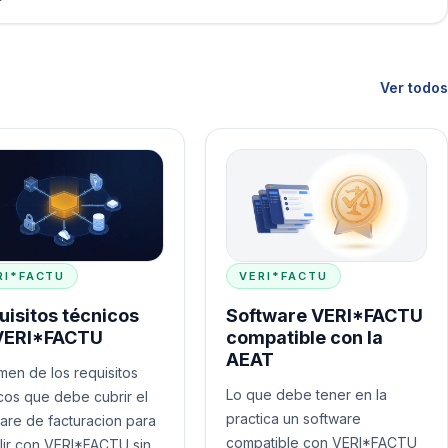
Ver todos
RI*FACTU
VERI*FACTU
uisitos técnicos
Software VERI*FACTU
VERI*FACTU
compatible con la
AEAT
en de los requisitos
Lo que debe tener en la
cos que debe cubrir el
practica un software
are de facturacion para
compatible con VERI*FACTU
ir con VERI*FACTU sin