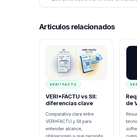
Articulos relacionados
VERI*FACTU
VE
VERI*FACTU vs SII:
Req
diferencias clave
de 
Comparativa clara entre
Resum
VERI*FACTU y SII para
tecni
entender alcance,
softw
obligaciones y que necesita
cumpl