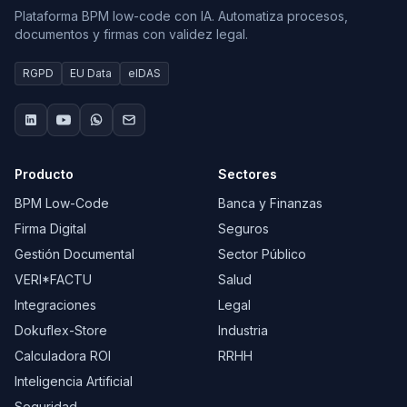
Plataforma BPM low-code con IA. Automatiza procesos,
documentos y firmas con validez legal.
RGPD
EU Data
eIDAS
Producto
Sectores
BPM Low-Code
Banca y Finanzas
Firma Digital
Seguros
Gestión Documental
Sector Público
VERI*FACTU
Salud
Integraciones
Legal
Dokuflex-Store
Industria
Calculadora ROI
RRHH
Inteligencia Artificial
Seguridad