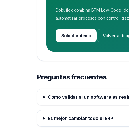
Dokuflex combina BPM Low-Code, docume
automatizar procesos con control, tra
Solicitar demo
Volver al blo
Preguntas frecuentes
Como validar si un software es rea
Es mejor cambiar todo el ERP