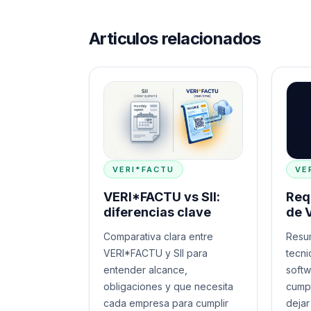
Articulos relacionados
VERI*FACTU
VE
VERI*FACTU vs SII:
Req
diferencias clave
de 
Comparativa clara entre
Resum
VERI*FACTU y SII para
tecni
entender alcance,
softw
obligaciones y que necesita
cumpl
cada empresa para cumplir
dejar