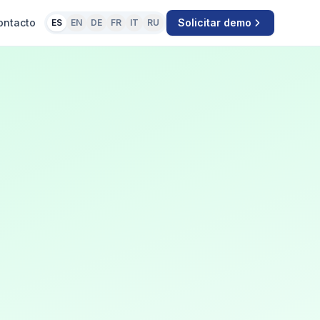
ontacto
Solicitar demo
ES
EN
DE
FR
IT
RU