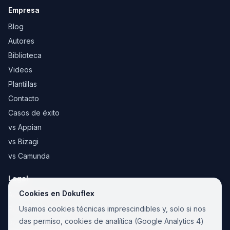
Empresa
Blog
Autores
Biblioteca
Videos
Plantillas
Contacto
Casos de éxito
vs Appian
vs Bizagi
vs Camunda
Legal
Cookies en Dokuflex
Aviso legal
Usamos cookies técnicas imprescindibles y, solo si nos
Política de cookies
das permiso, cookies de analítica (Google Analytics 4)
Política de privacidad