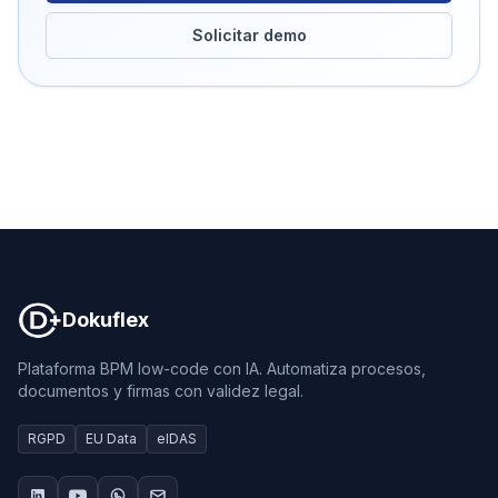
Solicitar demo
Dokuflex
Dokuflex
Plataforma BPM low-code con IA. Automatiza procesos,
documentos y firmas con validez legal.
RGPD
EU Data
eIDAS