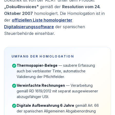
Dokuflex ist von der AEAT unter dem Produkt
„Doku4Invoices"
gemäß der
Resolution vom 24.
Oktober 2007
homologiert. Die Homologation ist in
der
offiziellen Liste homologierter
Digitalisierungssoftware
der spanischen
Steuerbehörde einsehbar.
UMFANG DER HOMOLOGATION
Thermopapier-Belege
— saubere Erfassung
auch bei verblasster Tinte, automatische
Validierung der Pflichtfelder.
Vereinfachte Rechnungen
— Verarbeitung
gemäß RD 1619/2012 mit separat ausgewiesener
abzugsfähiger USt.
Digitale Aufbewahrung 6 Jahre
gemäß Art. 66
der spanischen Allgemeinen Abgabenordnung