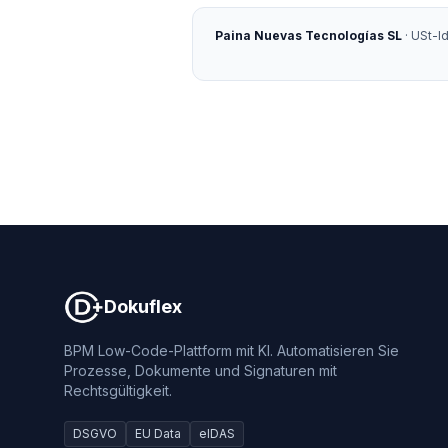
Paina Nuevas Tecnologías SL
· USt-I
Dokuflex
Dokuflex
BPM Low-Code-Plattform mit KI. Automatisieren Sie
Prozesse, Dokumente und Signaturen mit
Rechtsgültigkeit.
DSGVO
EU Data
eIDAS