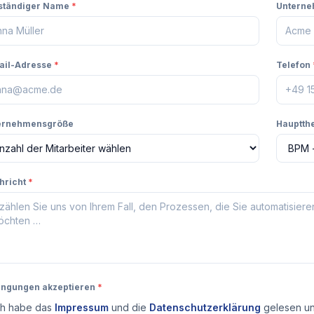
lständiger Name
*
Untern
ail-Adresse
*
Telefon
ernehmensgröße
Hauptt
hricht
*
ingungen akzeptieren
*
ch habe das
Impressum
und die
Datenschutzerklärung
gelesen und