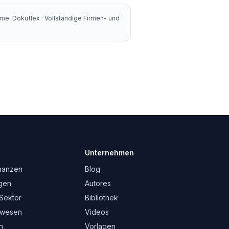
name: Dokuflex
·
Vollständige Firmen- und
Unternehmen
nanzen
Blog
gen
Autores
 Sektor
Bibliothek
swesen
Videos
n
Vorlagen