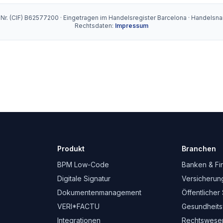
dNr. (CIF) B62577200 · Eingetragen im Handelsregister Barcelona · Handels
Rechtsdaten:
Impressum
Produkt
Branchen
BPM Low-Code
Banken & Fi
Digitale Signatur
Versicherun
Dokumentenmanagement
Öffentlicher
VERI*FACTU
Gesundheit
Integrationen
Rechtswese