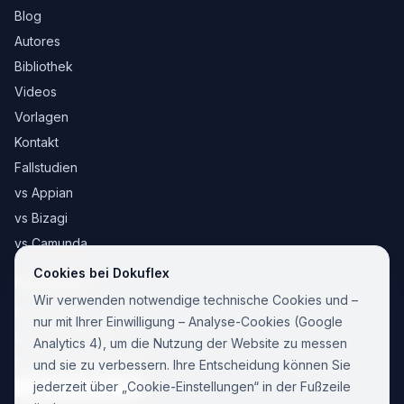
Blog
Autores
Bibliothek
Videos
Vorlagen
Kontakt
Fallstudien
vs Appian
vs Bizagi
vs Camunda
Cookies bei Dokuflex
Rechtliches
Wir verwenden notwendige technische Cookies und –
Impressum
nur mit Ihrer Einwilligung – Analyse-Cookies (Google
Cookie-Richtlinie
Analytics 4), um die Nutzung der Website zu messen
Datenschutzerklärung
und sie zu verbessern. Ihre Entscheidung können Sie
jederzeit über „Cookie-Einstellungen“ in der Fußzeile
Cookie-Einstellungen