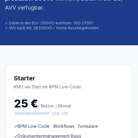
AVV verfugbar.
✓ Daten in der EU
✓ DSGVO-konform · ISO 27001
✓ AVV nach Art. 28 DSGVO
✓ Keine Ausstiegskosten
Starter
KMU am Start mit BPM Low-Code.
25 €
/ Nutzer / Monat
Jahresabonnement · zzgl. USt.
✓
BPM Low-Code · Workflows · Formulare
✓
Dokumentenmanagement Basis