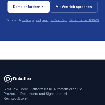
Demo anfordern
Mit Vertrieb sprechen
Siehe auch:
vs Bizagi
·
vs Appian
·
vs DocuSign
·
Sicherheit und DSGVO
Dokuflex
Dokuflex
BPM Low-Code-Plattform mit KI. Automatisieren Sie
Prozesse, Dokumente und Signaturen mit
Rechtsgültigkeit.