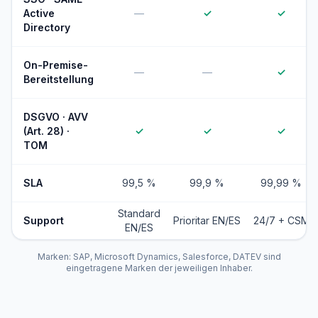
Active
—
✓
✓
Directory
On-Premise-
—
—
✓
Bereitstellung
DSGVO · AVV
(Art. 28) ·
✓
✓
✓
TOM
SLA
99,5 %
99,9 %
99,99 %
Standard
Support
Prioritar EN/ES
24/7 + CSM
EN/ES
Marken: SAP, Microsoft Dynamics, Salesforce, DATEV sind
eingetragene Marken der jeweiligen Inhaber.