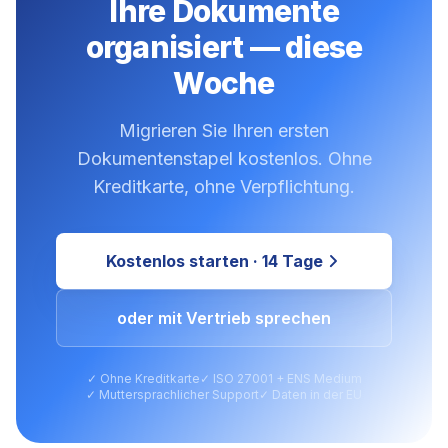
Ihre Dokumente
organisiert — diese
Woche
Migrieren Sie Ihren ersten
Dokumentenstapel kostenlos. Ohne
Kreditkarte, ohne Verpflichtung.
Kostenlos starten · 14 Tage
oder mit Vertrieb sprechen
✓ Ohne Kreditkarte
✓ ISO 27001 + ENS Medium
✓ Muttersprachlicher Support
✓ Daten in der EU