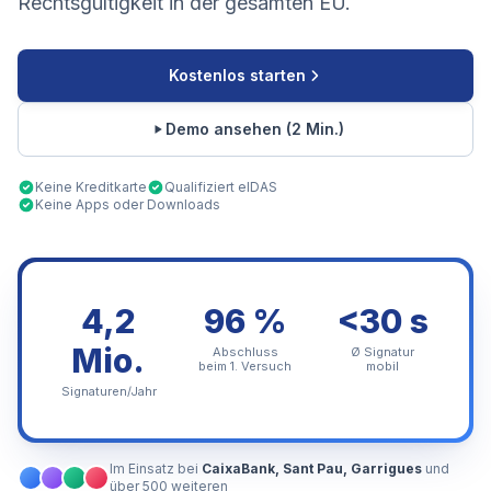
Rechtsgültigkeit in der gesamten EU.
Kostenlos starten
Demo ansehen (2 Min.)
Keine Kreditkarte
Qualifiziert eIDAS
Keine Apps oder Downloads
4,2
96 %
<30 s
Mio.
Abschluss
Ø Signatur
beim 1. Versuch
mobil
Signaturen/Jahr
Im Einsatz bei
CaixaBank, Sant Pau, Garrigues
und
über 500 weiteren