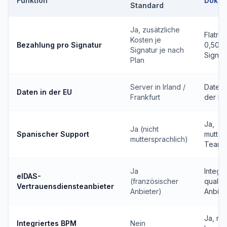
Funktion
Dokuf
Standard
Ja, zusätzliche
Flatra
Kosten je
Bezahlung pro Signatur
0,50 €
Signatur je nach
Signat
Plan
Server in Irland /
Daten 
Daten in der EU
Frankfurt
der EU
Ja,
Ja (nicht
Spanischer Support
mutter
muttersprachlich)
Team i
Ja
Integra
eIDAS-
(französischer
qualifi
Vertrauensdiensteanbieter
Anbieter)
Anbiet
Ja, na
Integriertes BPM
Nein