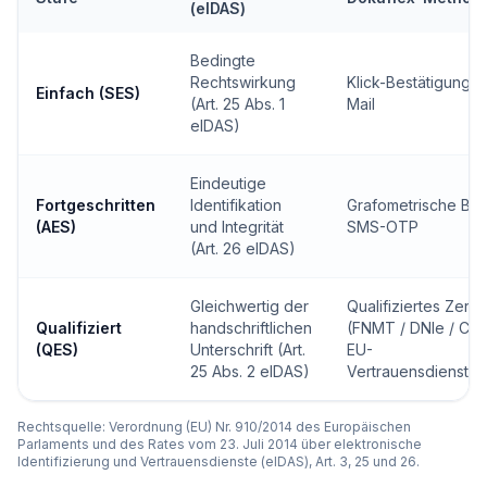
(eIDAS)
Bedingte
Rechtswirkung
Klick-Bestätigung +
Einfach (SES)
(Art. 25 Abs. 1
Mail
eIDAS)
Eindeutige
Fortgeschritten
Identifikation
Grafometrische Bio
(AES)
und Integrität
SMS-OTP
(Art. 26 eIDAS)
Gleichwertig der
Qualifiziertes Zertif
Qualifiziert
handschriftlichen
(FNMT / DNIe / Cl@
(QES)
Unterschrift (Art.
EU-
25 Abs. 2 eIDAS)
Vertrauensdienstea
Rechtsquelle: Verordnung (EU) Nr. 910/2014 des Europäischen
Parlaments und des Rates vom 23. Juli 2014 über elektronische
Identifizierung und Vertrauensdienste (eIDAS), Art. 3, 25 und 26.