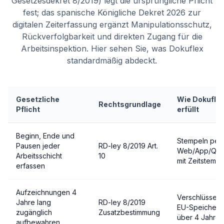
Gesetzesdekret 8/2019) legt die ursprüngliche Pflicht
fest; das spanische Königliche Dekret 2026 zur
digitalen Zeiterfassung ergänzt Manipulationsschutz,
Rückverfolgbarkeit und direkten Zugang für die
Arbeitsinspektion. Hier sehen Sie, was Dokuflex
standardmäßig abdeckt.
Gesetzliche
Wie Dokuflex
Rechtsgrundlage
Pflicht
erfüllt
Beginn, Ende und
Stempeln per
Pausen jeder
RD-ley 8/2019 Art.
Web/App/QR
Arbeitsschicht
10
mit Zeitstempe
erfassen
Aufzeichnungen 4
Verschlüsselt
Jahre lang
RD-ley 8/2019
EU-Speicheru
zugänglich
Zusatzbestimmung
über 4 Jahre
aufbewahren