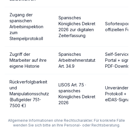
Zugang der
Spanisches
spanischen
Königliches Dekret
Sofortexport 
Arbeitsinspektion
2026 zur digitalen
offiziellen For
zum
Zeiterfassung
Stempelprotokoll
Zugriff der
Spanisches
Self-Service-
Mitarbeiter auf ihre
Arbeitnehmerstatut
Portal + signie
eigene Historie
Art. 34.9
PDF-Downloa
Rückverfolgbarkeit
LISOS Art. 7.5 ·
und
Unveränderli
spanisches
Manipulationsschutz
Protokoll +
Königliches Dekret
(Bußgelder 751-
eIDAS-Signatu
2026
7.500 €)
Allgemeine Informationen ohne Rechtscharakter. Für konkrete Fälle
wenden Sie sich bitte an Ihre Personal- oder Rechtsberatung.