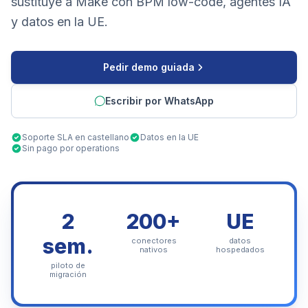
sustituye a Make con BPM low-code, agentes IA
y datos en la UE.
Pedir demo guiada
Escribir por WhatsApp
Soporte SLA en castellano
Datos en la UE
Sin pago por operations
2
200+
UE
sem.
conectores
datos
nativos
hospedados
piloto de
migración