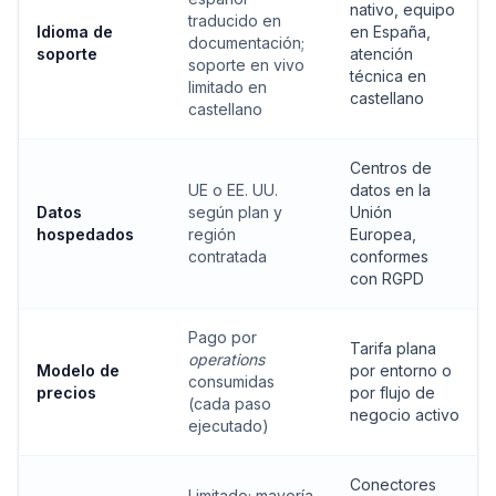
nativo, equipo
traducido en
Idioma de
en España,
documentación;
soporte
atención
soporte en vivo
técnica en
limitado en
castellano
castellano
Centros de
UE o EE. UU.
datos en la
Datos
según plan y
Unión
hospedados
región
Europea,
contratada
conformes
con RGPD
Pago por
Tarifa plana
operations
Modelo de
por entorno o
consumidas
precios
por flujo de
(cada paso
negocio activo
ejecutado)
Conectores
Limitado; mayoría