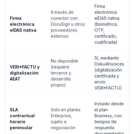
Firma
A través de
electrónica
Firma
conector con
eIDAS nativa
electrónica
DocuSign u otros
(biométrica,
eIDAS nativa
proveedores
OTP,
externos
certificado,
cualificada)
Sí, mediante
No disponible
Doku4Invoices
VERI*FACTU y
(requiere
(digitalización
digitalización
terceros y
certificada y
AEAT
desarrollo
envío
propio)
VERI*FACTU)
Incluido desde
SLA
Solo en planes
el plan
contractual
Enterprise,
Business, con
horario
sujeto a
tiempos de
peninsular
negociación
respuesta
documentados