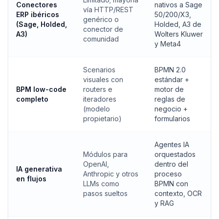
Conectores
nativos a Sage
vía HTTP/REST
ERP ibéricos
50/200/X3,
genérico o
(Sage, Holded,
Holded, A3 de
conector de
A3)
Wolters Kluwer
comunidad
y Meta4
Scenarios
BPMN 2.0
visuales con
estándar +
BPM low-code
routers e
motor de
completo
iteradores
reglas de
(modelo
negocio +
propietario)
formularios
Agentes IA
Módulos para
orquestados
OpenAI,
dentro del
IA generativa
Anthropic y otros
proceso
en flujos
LLMs como
BPMN con
pasos sueltos
contexto, OCR
y RAG