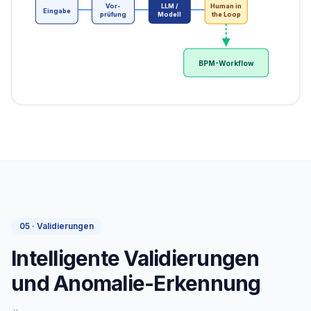
Vor-
LLM /
Human in
Eingabe
prüfung
Modell
the Loop
BPM-Workflow
05 · Validierungen
Intelligente Validierungen
und Anomalie-Erkennung