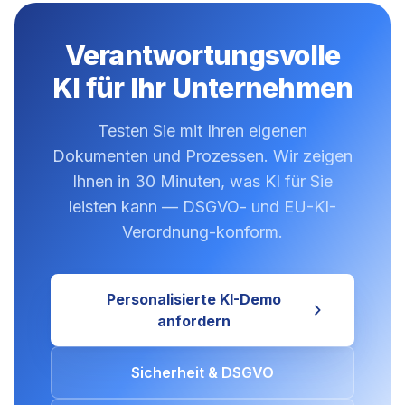
Verantwortungsvolle
KI für Ihr Unternehmen
Testen Sie mit Ihren eigenen
Dokumenten und Prozessen. Wir zeigen
Ihnen in 30 Minuten, was KI für Sie
leisten kann — DSGVO- und EU-KI-
Verordnung-konform.
Personalisierte KI-Demo
anfordern
Sicherheit & DSGVO