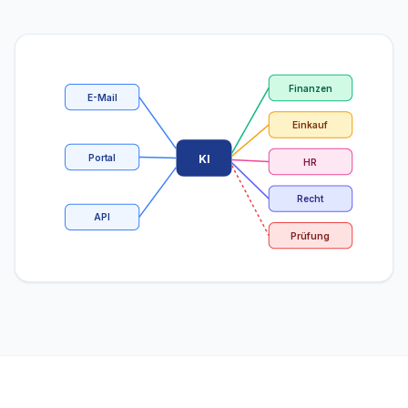
Finanzen
E-Mail
Einkauf
Portal
KI
HR
Recht
API
Prüfung