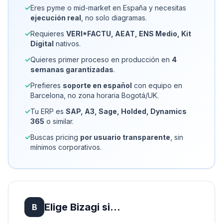
✓
Eres pyme o mid-market en España y necesitas
ejecución real
, no solo diagramas.
✓
Requieres
VERI*FACTU, AEAT, ENS Medio, Kit
Digital
nativos.
✓
Quieres primer proceso en producción en
4
semanas garantizadas
.
✓
Prefieres
soporte en español
con equipo en
Barcelona, no zona horaria Bogotá/UK.
✓
Tu ERP es
SAP, A3, Sage, Holded, Dynamics
365
o similar.
✓
Buscas pricing
por usuario transparente
, sin
mínimos corporativos.
Elige Bizagi si…
B