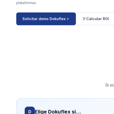
plataformas.
Solicitar demo Dokuflex
Calcular ROI
Si s
Elige Dokuflex si…
D