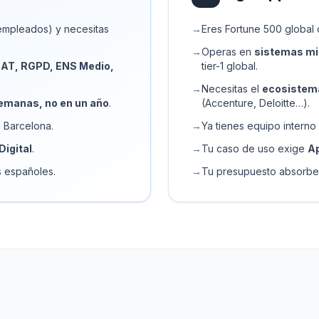
empleados) y necesitas
→
Eres Fortune 500 global
→
Operas en
sistemas mis
AT, RGPD, ENS Medio,
tier-1 global.
→
Necesitas el
ecosistem
emanas, no en un año
.
(Accenture, Deloitte…).
 Barcelona.
→
Ya tienes equipo intern
Digital
.
→
Tu caso de uso exige
A
 españoles.
→
Tu presupuesto absorbe c