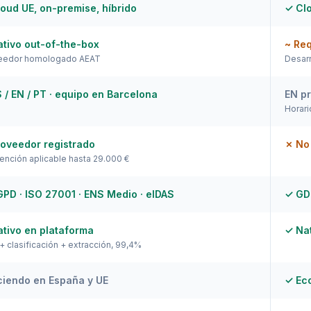
oud UE, on-premise, híbrido
✓ Cl
tivo out-of-the-box
~ Re
eedor homologado AEAT
Desarr
 / EN / PT · equipo en Barcelona
EN pr
Horari
oveedor registrado
✗ No 
nción aplicable hasta 29.000 €
PD · ISO 27001 · ENS Medio · eIDAS
✓ GD
tivo en plataforma
✓ Nat
 clasificación + extracción, 99,4%
ciendo en España y UE
✓ Ec