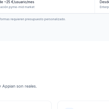
e ~25 €/usuario/mes
Desde
mación pyme-mid market
Enter
aformas requieren presupuesto personalizado.
y Appian son reales.