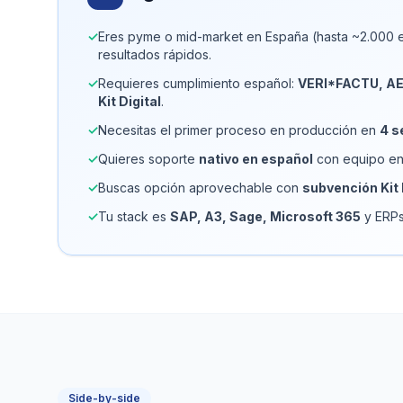
✓
Eres pyme o mid-market en España (hasta ~2.000 
resultados rápidos.
✓
Requieres cumplimiento español:
VERI*FACTU, AE
Kit Digital
.
✓
Necesitas el primer proceso en producción en
4 s
✓
Quieres soporte
nativo en español
con equipo en
✓
Buscas opción aprovechable con
subvención Kit 
✓
Tu stack es
SAP, A3, Sage, Microsoft 365
y ERPs
Side-by-side