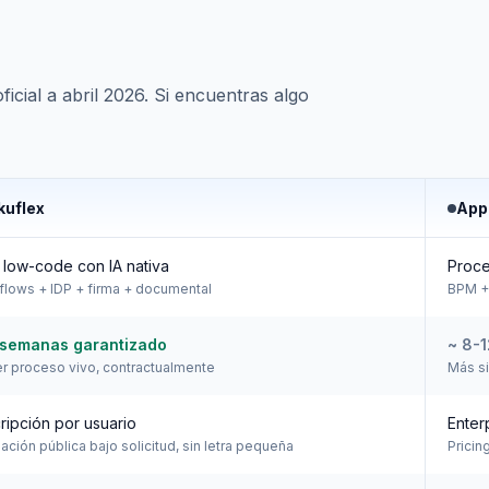
icial a abril 2026. Si encuentras algo
kuflex
App
low-code con IA nativa
Proce
flows + IDP + firma + documental
BPM +
 semanas garantizado
~ 8-1
r proceso vivo, contractualmente
Más si
ripción por usuario
Enter
ación pública bajo solicitud, sin letra pequeña
Pricin