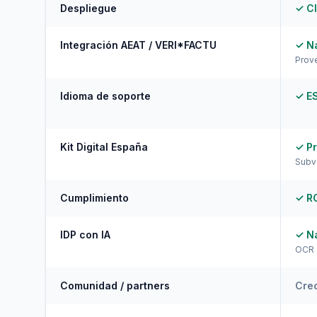
Despliegue
✓ Cl
Integración AEAT / VERI*FACTU
✓ Na
Prov
Idioma de soporte
✓ ES
Kit Digital España
✓ Pr
Subve
Cumplimiento
✓ RG
IDP con IA
✓ Na
OCR +
Comunidad / partners
Cre