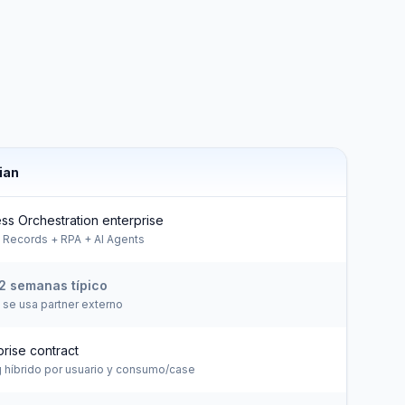
ian
ss Orchestration enterprise
 Records + RPA + AI Agents
2 semanas típico
 se usa partner externo
prise contract
g híbrido por usuario y consumo/case