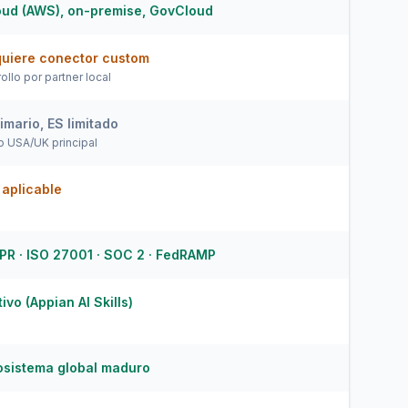
oud (AWS), on-premise, GovCloud
quiere conector custom
ollo por partner local
imario, ES limitado
o USA/UK principal
aplicable
PR · ISO 27001 · SOC 2 · FedRAMP
ivo (Appian AI Skills)
osistema global maduro