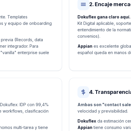
2. Encaje merca
te. Templates
Dokuflex gana claro aquí.
sos y equipo de onboarding
Kit Digital aplicable, sopo
entendimiento de la normati
convenios).
 previa (Records, data
ner integrador. Para
Appian
es excelente global
"vanilla" enterprise suele
español queda en manos del
4. Transparenci
Dokuflex: IDP con 99,4%
Ambas son "contact sal
 workflows, clasificación
velocidad y previsibilidad.
Dokuflex
da estimación cer
omos multi-tarea y tiene
Appian
tiene consumo vari