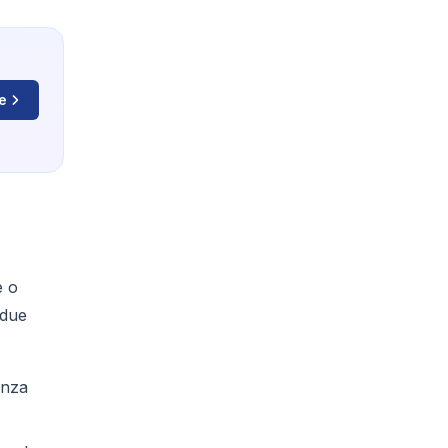
e
e o
 due
anza