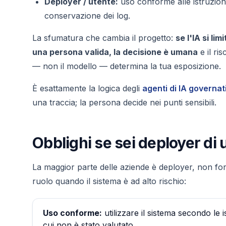
Deployer / utente:
uso conforme alle istruzion
conservazione dei log.
La sfumatura che cambia il progetto:
se l'IA si li
una persona valida, la decisione è umana
e il ri
— non il modello — determina la tua esposizione.
È esattamente la logica degli
agenti di IA governat
una traccia; la persona decide nei punti sensibili.
Obblighi se sei deployer di 
La maggior parte delle aziende è deployer, non forn
ruolo quando il sistema è ad alto rischio:
Uso conforme:
utilizzare il sistema secondo le i
cui non è stato valutato.