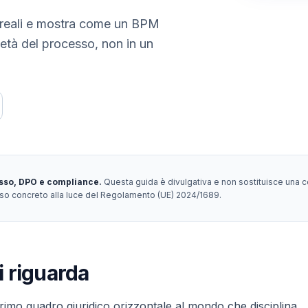
 reali e mostra come un BPM
ietà del processo, non in un
esso, DPO e compliance.
Questa guida è divulgativa e non sostituisce una co
l'uso concreto alla luce del Regolamento (UE) 2024/1689.
i riguarda
 primo quadro giuridico orizzontale al mondo che disciplina