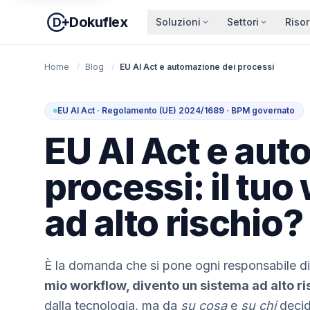
Dokuflex
Soluzioni
Settori
Riso
Home
/
Blog
/
EU AI Act e automazione dei processi
EU AI Act · Regolamento (UE) 2024/1689 · BPM governato
EU AI Act e aut
processi: il tuo
ad alto rischio?
È la domanda che si pone ogni responsabile d
mio workflow, divento un sistema ad alto r
dalla tecnologia, ma da
su cosa
e
su chi
decid