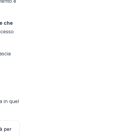
mento e
ze che
rocesso
ascia
a in quel
tà per