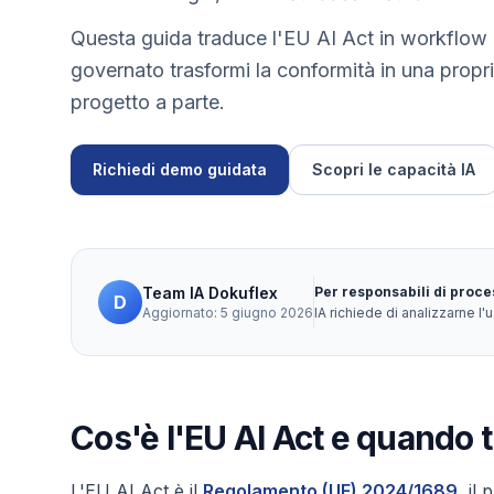
Questa guida traduce l'EU AI Act in workflow
governato trasformi la conformità in una propr
progetto a parte.
Richiedi demo guidata
Scopri le capacità IA
Team IA Dokuflex
Per responsabili di proc
D
Aggiornato: 5 giugno 2026
IA richiede di analizzarne 
Cos'è l'EU AI Act e quando t
L'EU AI Act è il
Regolamento (UE) 2024/1689
, il