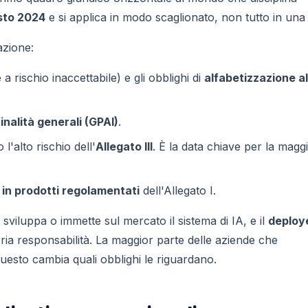
sto 2024
e si applica in modo scaglionato, non tutto in una 
azione:
a rischio inaccettabile) e gli obblighi di
alfabetizzazione al
finalità generali (GPAI)
.
o l'alto rischio dell'
Allegato III
. È la data chiave per la magg
i in prodotti regolamentati
dell'Allegato I.
 sviluppa o immette sul mercato il sistema di IA, e il
deploy
pria responsabilità. La maggior parte delle aziende che
esto cambia quali obblighi le riguardano.