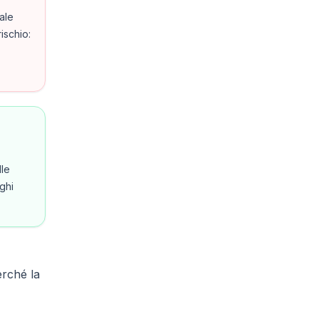
ale
ischio:
lle
ghi
erché la