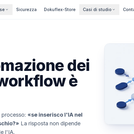
rse
Sicurezza
Dokuflex-Store
Casi di studio
Cont
omazione dei
 workflow è
i processo:
«se inserisco l'IA nel
ischio?»
La risposta non dipende
e l'IA.