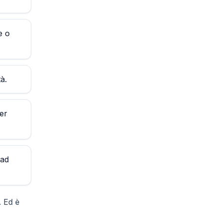
e o
à.
er
 ad
. Ed è