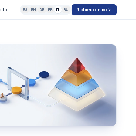
atto
Richiedi demo
ES
EN
DE
FR
IT
RU