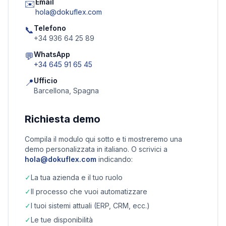
Email
✉️
hola@dokuflex.com
Telefono
📞
+34 936 64 25 89
WhatsApp
💬
+34 645 91 65 45
Ufficio
📍
Barcellona, Spagna
Richiesta demo
Compila il modulo qui sotto e ti mostreremo una
demo personalizzata in italiano. O scrivici a
hola@dokuflex.com
indicando:
✓
La tua azienda e il tuo ruolo
✓
Il processo che vuoi automatizzare
✓
I tuoi sistemi attuali (ERP, CRM, ecc.)
✓
Le tue disponibilità