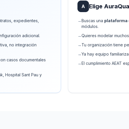
Elige AuraQua
A
ntratos, expedientes,
→
Buscas una
plataforma 
módulos.
nfiguración adicional.
→
Quieres modelar muchos 
tiva, no integración
→
Tu organización tiene pe
→
Ya hay equipo familiariz
on casos documentales
→
El cumplimiento AEAT esp
, Hospital Sant Pau y