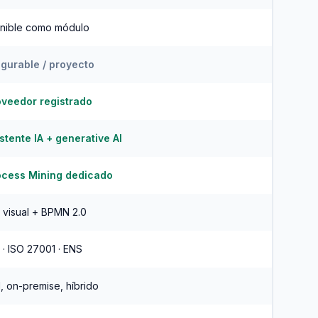
nible como módulo
gurable / proyecto
oveedor registrado
stente IA + generative AI
ocess Mining dedicado
r visual + BPMN 2.0
· ISO 27001 · ENS
, on-premise, híbrido