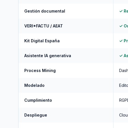
Gestión documental
✓ Re
VERI*FACTU / AEAT
✓ O
Kit Digital España
✓ Pr
Asistente IA generativa
✓ As
Process Mining
Dash
Modelado
Edit
Cumplimiento
RGPD
Despliegue
Clou