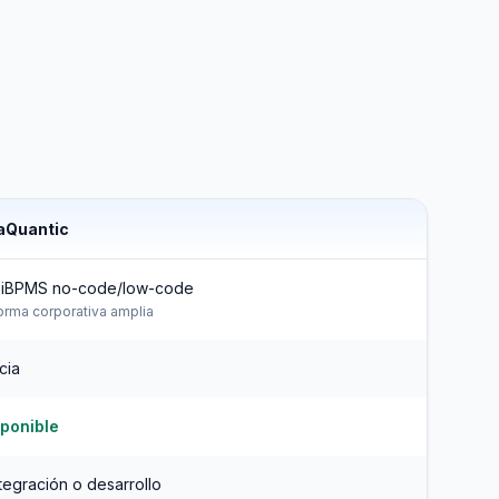
aQuantic
 iBPMS no-code/low-code
orma corporativa amplia
cia
ponible
ntegración o desarrollo