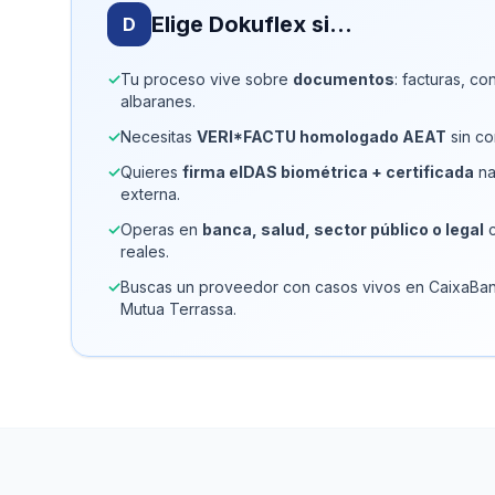
Elige Dokuflex si…
D
✓
Tu proceso vive sobre
documentos
: facturas, co
albaranes.
✓
Necesitas
VERI*FACTU homologado AEAT
sin co
✓
Quieres
firma eIDAS biométrica + certificada
na
externa.
✓
Operas en
banca, salud, sector público o legal
c
reales.
✓
Buscas un proveedor con casos vivos en CaixaBank
Mutua Terrassa.