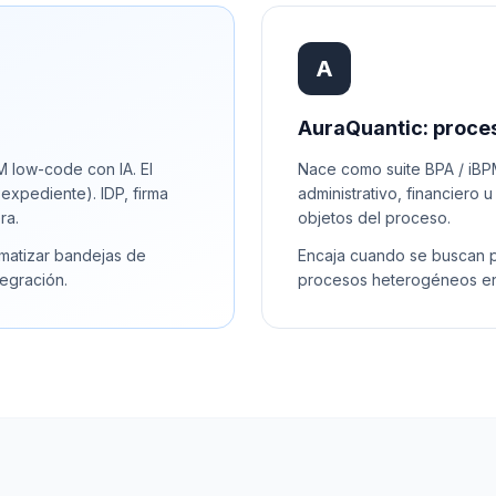
A
AuraQuantic: proce
 low-code con IA. El
Nace como suite BPA / iBP
expediente). IDP, firma
administrativo, financiero
ra.
objetos del proceso.
omatizar bandejas de
Encaja cuando se buscan p
egración.
procesos heterogéneos en 