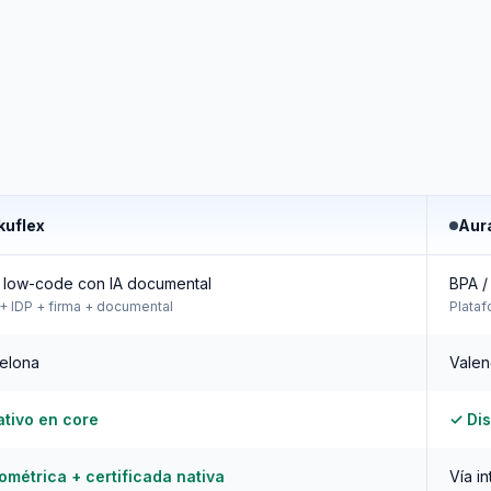
kuflex
Aur
low-code con IA documental
BPA /
+ IDP + firma + documental
Plataf
elona
Valen
tivo en core
✓ Dis
ométrica + certificada nativa
Vía i