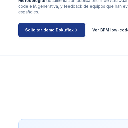
Metodología:
documentación pública oficial de AuraQuant
code e IA generativa, y feedback de equipos que han e
españoles.
Solicitar demo Dokuflex
Ver BPM low-cod