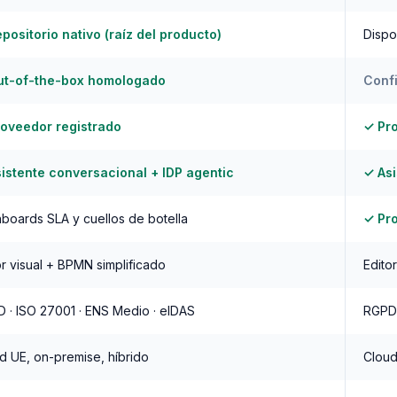
positorio nativo (raíz del producto)
Dispo
ut-of-the-box homologado
Confi
oveedor registrado
✓ Pr
istente conversacional + IDP agentic
✓ Asi
boards SLA y cuellos de botella
✓ Pr
or visual + BPMN simplificado
Edito
 · ISO 27001 · ENS Medio · eIDAS
RGPD 
d UE, on-premise, híbrido
Cloud