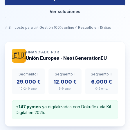
Ver soluciones
✓ Sin coste para ti
✓ Gestión 100% online
✓ Resuelto en 15 días
FINANCIADO POR
🇪🇺
Unión Europea · NextGenerationEU
Segmento I
Segmento II
Segmento III
29.000 €
12.000 €
6.000 €
10-249 emp.
3-9 emp.
0-2 emp.
+147 pymes
ya digitalizadas con Dokuflex vía Kit
Digital en 2025.