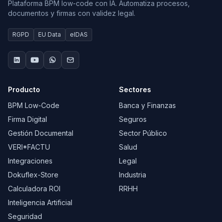
Plataforma BPM low-code con IA. Automatiza procesos,
documentos y firmas con validez legal.
RGPD
EU Data
eIDAS
Producto
Sectores
BPM Low-Code
Banca y Finanzas
Firma Digital
Seguros
Gestión Documental
Sector Público
VERI*FACTU
Salud
Integraciones
Legal
Dokuflex-Store
Industria
Calculadora ROI
RRHH
Inteligencia Artificial
Seguridad