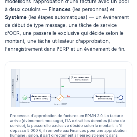
modélisons l'approbation d'une facture avec un pool
à deux couloirs —
Finances
(les personnes) et
Système
(les étapes automatiques) — un événement
de début de type message, une tâche de service
d'OCR, une passerelle exclusive qui décide selon le
montant, une tâche utilisateur d'approbation,
l'enregistrement dans l'ERP et un événement de fin.
Finances
Approuver la facture
Approbation de factures
(tâche utilisateur)
Oui
Système
Non
Extraire les données OCR
Enregistrer dans l'ERP
(tâche de service)
(tâche de service)
Comptabilisée
Facture reçue
Montant > 5 000 € ?
Processus d'approbation de factures en BPMN 2.0. La facture
arrive (événement message), l'IA extrait les données (tâche de
service), la passerelle exclusive décide selon le montant : s'il
dépasse 5 000 €, il remonte aux Finances pour une approbation
humaine ; sinon, il part directement à l'enregistrement dans