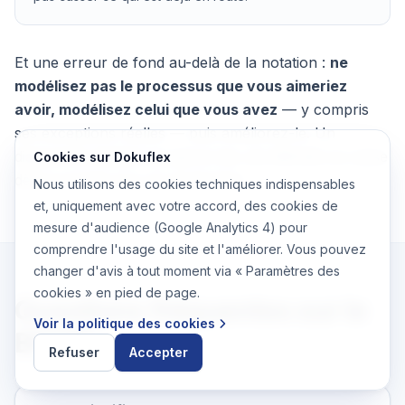
Et une erreur de fond au-delà de la notation :
ne
modélisez pas le processus que vous aimeriez
avoir, modélisez celui que vous avez
— y compris
ses exceptions réelles — puis améliorez-le. Un
diagramme idéalisé qui ignore les cas difficiles se casse
Cookies sur Dokuflex
dès le premier jour en production.
Nous utilisons des cookies techniques indispensables
et, uniquement avec votre accord, des cookies de
mesure d'audience (Google Analytics 4) pour
comprendre l'usage du site et l'améliorer. Vous pouvez
changer d'avis à tout moment via « Paramètres des
cookies » en pied de page.
Questions fréquentes sur le
Voir la politique des cookies
BPMN
Refuser
Accepter