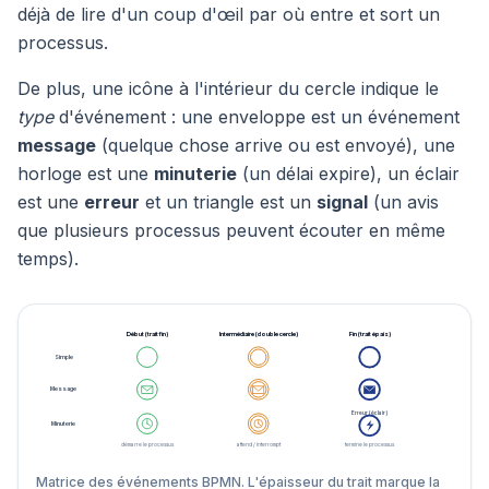
déjà de lire d'un coup d'œil par où entre et sort un
processus.
De plus, une icône à l'intérieur du cercle indique le
type
d'événement : une enveloppe est un événement
message
(quelque chose arrive ou est envoyé), une
horloge est une
minuterie
(un délai expire), un éclair
est une
erreur
et un triangle est un
signal
(un avis
que plusieurs processus peuvent écouter en même
temps).
Début (trait fin)
Intermédiaire (double cercle)
Fin (trait épais)
Simple
Message
Erreur (éclair)
Minuterie
démarre le processus
attend / interrompt
termine le processus
Matrice des événements BPMN. L'épaisseur du trait marque la