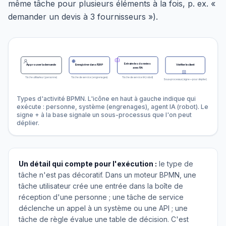
même tâche pour plusieurs éléments à la fois, p. ex. «
demander un devis à 3 fournisseurs »).
Extraire les données
Approuver la demande
Enregistrer dans l'ERP
Vérifier le client
avec l'IA
Tâche utilisateur (personne)
Tâche de service (engrenages)
Tâche de service IA (robot)
Sous-processus (signe + pour déplier)
Types d'activité BPMN. L'icône en haut à gauche indique qui
exécute : personne, système (engrenages), agent IA (robot). Le
signe + à la base signale un sous-processus que l'on peut
déplier.
Un détail qui compte pour l'exécution :
le type de
tâche n'est pas décoratif. Dans un moteur BPMN, une
tâche utilisateur crée une entrée dans la boîte de
réception d'une personne ; une tâche de service
déclenche un appel à un système ou une API ; une
tâche de règle évalue une table de décision. C'est