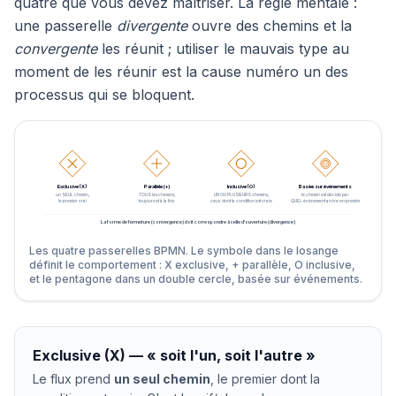
quatre que vous devez maîtriser. La règle mentale :
une passerelle
divergente
ouvre des chemins et la
convergente
les réunit ; utiliser le mauvais type au
moment de les réunir est la cause numéro un des
processus qui se bloquent.
Exclusive (X)
Parallèle (+)
Inclusive (O)
Basée sur événements
un SEUL chemin,
TOUS les chemins,
UN OU PLUSIEURS chemins,
le chemin est décidé par
le premier vrai
toujours et à la fois
ceux dont la condition est vraie
QUEL événement arrive en premier
La forme de fermeture (convergence) doit correspondre à celle d'ouverture (divergence)
Les quatre passerelles BPMN. Le symbole dans le losange
définit le comportement : X exclusive, + parallèle, O inclusive,
et le pentagone dans un double cercle, basée sur événements.
Exclusive (X) — « soit l'un, soit l'autre »
Le flux prend
un seul chemin
, le premier dont la