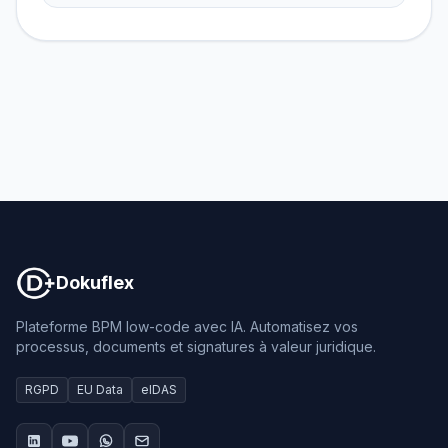
Dokuflex
Dokuflex
Plateforme BPM low-code avec IA. Automatisez vos
processus, documents et signatures à valeur juridique.
RGPD
EU Data
eIDAS